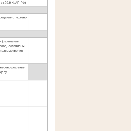
2 ст.29.9 КоАП РФ)
седание отложено
к (заявление,
лоба) оставлены
з рассмотрения
несено решение
 делу