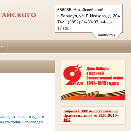
656055, Алтайский край,
ТАЙСКОГО
г. Барнаул, ул. Г. Исакова, д. 204
Тел.: (3852) 54-33-07, 44-11-
17 (ф.)
leninsky.alt@sudrf.ru
развернуть
Запросы ОПФР по постановлению
Правительства РФ от 28.06.2021 №
и о деятельности судов в
1037
ажать полный список дел,