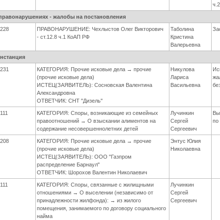
ч.
правонарушениях - жалобы на постановления
228
ПРАВОНАРУШЕНИЕ: Чехлыстов Олег Викторович
Таболина
За
- ст.12.8 ч.1 КоАП РФ
Кристина
Валерьевна
инстанция
231
КАТЕГОРИЯ: Прочие исковые дела → прочие
Никулова
Ис
(прочие исковые дела)
Лариса
жа
ИСТЕЦ(ЗАЯВИТЕЛЬ): Сосновская Валентина
Васильевна
бе
Александровна
ОТВЕТЧИК: СНТ "Дизель"
111
КАТЕГОРИЯ: Споры, возникающие из семейных
Лучинкин
Вы
правоотношений → О взыскании алиментов на
Сергей
по
содержание несовершеннолетних детей
Сергеевич
208
КАТЕГОРИЯ: Прочие исковые дела → прочие
Энтус Юлия
(прочие исковые дела)
Николаевна
ИСТЕЦ(ЗАЯВИТЕЛЬ): ООО "Газпром
распределение Барнаул"
ОТВЕТЧИК: Шорохов Валентин Николаевич
111
КАТЕГОРИЯ: Споры, связанные с жилищными
Лучинкин
отношениями → О выселении (независимо от
Сергей
принадлежности жилфонда): → из жилого
Сергеевич
помещения, занимаемого по договору социального
найма