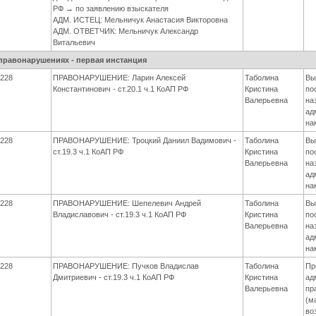
РФ → по заявлению взыскателя
АДМ. ИСТЕЦ: Мельничук Анастасия Викторовна
АДМ. ОТВЕТЧИК: Мельничук Александр
Витальевич
правонарушениях - первая инстанция
228
ПРАВОНАРУШЕНИЕ: Ларин Алексей
Таболина
Вы
Константинович - ст.20.1 ч.1 КоАП РФ
Кристина
по
Валерьевна
на
ад
на
228
ПРАВОНАРУШЕНИЕ: Троцкий Даниил Вадимович -
Таболина
Вы
ст.19.3 ч.1 КоАП РФ
Кристина
по
Валерьевна
на
ад
на
228
ПРАВОНАРУШЕНИЕ: Шепелевич Андрей
Таболина
Вы
Владиславович - ст.19.3 ч.1 КоАП РФ
Кристина
по
Валерьевна
на
ад
на
228
ПРАВОНАРУШЕНИЕ: Пучков Владислав
Таболина
Пр
Дмитриевич - ст.19.3 ч.1 КоАП РФ
Кристина
ад
Валерьевна
пр
(м
во