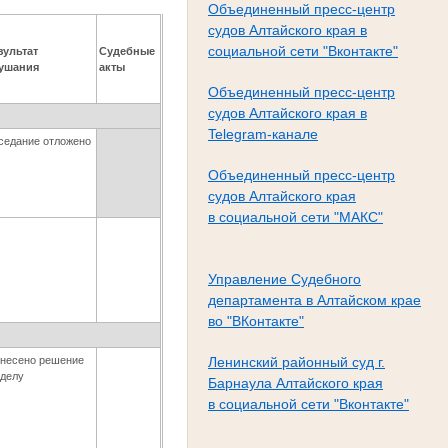
Объединенный пресс-центр
судов Алтайского края в
социальной сети "Вконтакте"
зультат
Судебные
ушания
акты
Объединенный пресс-центр
судов Алтайского края в
Telegram-канале
седание отложено
Объединенный пресс-центр
судов Алтайского края
в социальной сети "МАКС"
Управление Судебного
департамента в Алтайском крае
во "ВКонтакте"
несено решение
Ленинский районный суд г.
 делу
Барнаула Алтайского края
в социальной сети "Вконтакте"