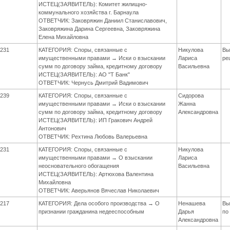
ИСТЕЦ(ЗАЯВИТЕЛЬ): Комитет жилищно-
коммунального хозяйства г. Барнаула
ОТВЕТЧИК: Заковряжин Даниил Станиславович,
Заковряжина Дарина Сергеевна, Заковряжина
Елена Михайловна
231
КАТЕГОРИЯ: Споры, связанные с
Никулова
Вы
имущественными правами → Иски о взыскании
Лариса
ре
сумм по договору займа, кредитному договору
Васильевна
ИСТЕЦ(ЗАЯВИТЕЛЬ): АО "Т Банк"
ОТВЕТЧИК: Чернусь Дмитрий Вадимович
239
КАТЕГОРИЯ: Споры, связанные с
Сидорова
имущественными правами → Иски о взыскании
Жанна
сумм по договору займа, кредитному договору
Александровна
ИСТЕЦ(ЗАЯВИТЕЛЬ): ИП Гракович Андрей
Антонович
ОТВЕТЧИК: Рехтина Любовь Валерьевна
231
КАТЕГОРИЯ: Споры, связанные с
Никулова
имущественными правами → О взыскании
Лариса
неосновательного обогащения
Васильевна
ИСТЕЦ(ЗАЯВИТЕЛЬ): Артюхова Валентина
Михайловна
ОТВЕТЧИК: Аверьянов Вячеслав Николаевич
217
КАТЕГОРИЯ: Дела особого производства → О
Ненашева
Вы
признании гражданина недееспособным
Дарья
по
Александровна