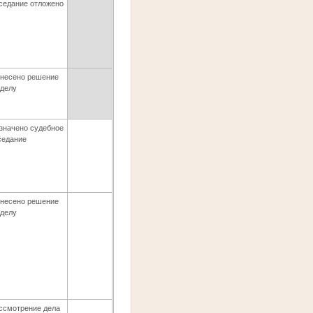
седание отложено
несено решение
 делу
значено судебное
седание
несено решение
 делу
ссмотрение дела