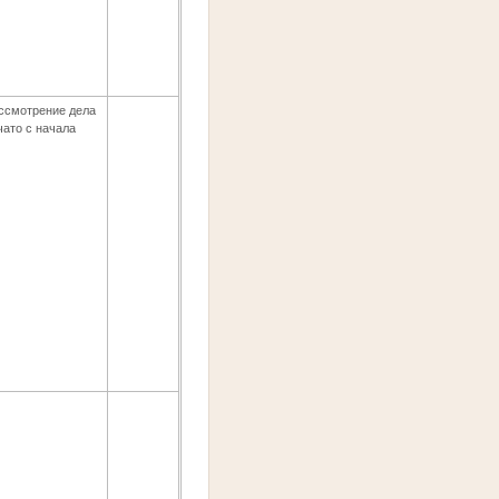
ссмотрение дела
чато с начала