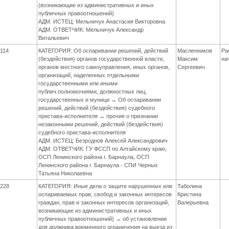
(возникающие из административных и иных
публичных правоотношений)
АДМ. ИСТЕЦ: Мельничук Анастасия Викторовна
АДМ. ОТВЕТЧИК: Мельничук Александр
Витальевич
114
КАТЕГОРИЯ: Об оспаривании решений, действий
Масленников
Ра
(бездействия) органов государственной власти,
Максим
на
органов местного самоуправления, иных органов,
Сергеевич
организаций, наделенных отдельными
государственными или иными
публич.полномочиями, должностных лиц,
государственных и муници → Об оспаривании
решений, действий (бездействия) судебного
пристава-исполнителя → прочие о признании
незаконными решений, действий (бездействия)
судебного пристава-исполнителя
АДМ. ИСТЕЦ: Безроднов Алексей Александрович
АДМ. ОТВЕТЧИК: ГУ ФССП по Алтайскому краю,
ОСП Ленинского района г. Барнаула, ОСП
Ленинского района г. Барнаула - СПИ Черных
Татьяна Николаевна
228
КАТЕГОРИЯ: Иные дела о защите нарушенных или
Таболина
оспариваемых прав, свобод и законных интересов
Кристина
граждан, прав и законных интересов организаций,
Валерьевна
возникающие из административных и иных
публичных правоотношений) → об установлении
для должника временного ограничения на выезд из