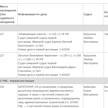
Место
проведения
Ре
(Зал
Информация по делу
Судья
сл
судебного
заседания)
я
117
<Информация скрыта> - ст.115 ч.1 УК РФ
Курушина
За
Судья (мировой судья) первой
Любовь
инстанции: Мировой судья Карягин Евгений
Викторовна
Анатольевич, уч.№2
Номер дела в первой инстанции: 1-6/2026
117
Латыпов Вениаммин Фаритович - ст.158 ч.1; ст.158
Курушина
ч.1; ст.158 ч.1 УК РФ
Любовь
Судья (мировой судья) первой
Викторовна
инстанции: Мировой судья Виноградова Дарья
Сергеевна, уч.№3
Номер дела в первой инстанции: 1-9/2026
 РФ) - первая инстанция
201
КАТЕГОРИЯ: Об установлении, о продлении,
Бабичева
Вы
досрочном прекращении административного
Елена
по
надзора, а также о частичной отмене или
Викторовна
дополнении ранее установленных поднадзорному
лицу административных ограничений (гл. 29 КАС
РФ) → о частичной отмене ранее установленных