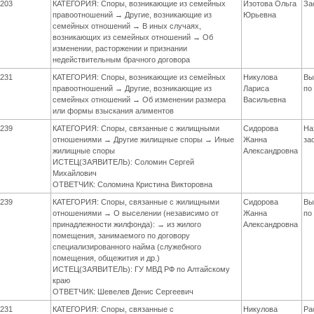
203
КАТЕГОРИЯ: Споры, возникающие из семейных
Изотова Ольга
За
правоотношений → Другие, возникающие из
Юрьевна
семейных отношений → В иных случаях,
возникающих из семейных отношений → Об
изменении, расторжении и признании
недействительным брачного договора
231
КАТЕГОРИЯ: Споры, возникающие из семейных
Никулова
Вы
правоотношений → Другие, возникающие из
Лариса
по
семейных отношений → Об изменении размера
Васильевна
или формы взыскания алиментов
239
КАТЕГОРИЯ: Споры, связанные с жилищными
Сидорова
На
отношениями → Другие жилищные споры → Иные
Жанна
за
жилищные споры
Александровна
ИСТЕЦ(ЗАЯВИТЕЛЬ): Соломин Сергей
Михайлович
ОТВЕТЧИК: Соломина Кристина Викторовна
239
КАТЕГОРИЯ: Споры, связанные с жилищными
Сидорова
Вы
отношениями → О выселении (независимо от
Жанна
по
принадлежности жилфонда): → из жилого
Александровна
помещения, занимаемого по договору
специализированного найма (служебного
помещения, общежития и др.)
ИСТЕЦ(ЗАЯВИТЕЛЬ): ГУ МВД РФ по Алтайскому
краю
ОТВЕТЧИК: Шевелев Денис Сергеевич
231
КАТЕГОРИЯ: Споры, связанные с
Никулова
Ра