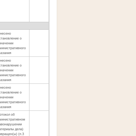
несено
становление о
значении
министративного
казания
несено
становление о
значении
министративного
казания
несено
становление о
значении
министративного
казания
отокол об
министративном
авонарушении
атериалы дела)
звращен(ы) (п.3