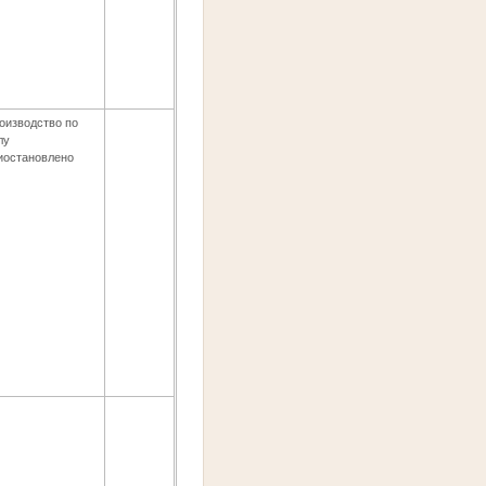
оизводство по
лу
иостановлено