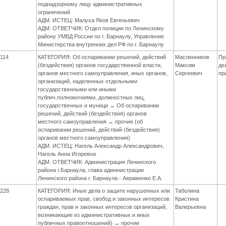
поднадзорному лицу административных
ограничений
АДМ. ИСТЕЦ: Малуха Яков Евгеньевич
АДМ. ОТВЕТЧИК: Отдел полиции по Ленинскому
району УМВД России по г. Барнаулу, Управление
Министерства внутренних дел РФ по г. Барнаулу
114
КАТЕГОРИЯ: Об оспаривании решений, действий
Масленников
Пр
(бездействия) органов государственной власти,
Максим
де
органов местного самоуправления, иных органов,
Сергеевич
пр
организаций, наделенных отдельными
государственными или иными
публич.полномочиями, должностных лиц,
государственных и муници → Об оспаривании
решений, действий (бездействия) органов
местного самоуправления → прочие (об
оспаривании решений, действий (бездействия)
органов местного самоуправления)
АДМ. ИСТЕЦ: Нагель Александр Александрович,
Нагель Анна Игоревна
АДМ. ОТВЕТЧИК: Администрация Ленинского
района г.Барнаула, глава администрации
Ленинского района г. Барнаула - Авраменко Е.А.
228
КАТЕГОРИЯ: Иные дела о защите нарушенных или
Таболина
оспариваемых прав, свобод и законных интересов
Кристина
граждан, прав и законных интересов организаций,
Валерьевна
возникающие из административных и иных
публичных правоотношений) → прочие