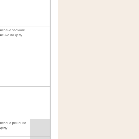
несено заочное
шение по делу
несено решение
 делу