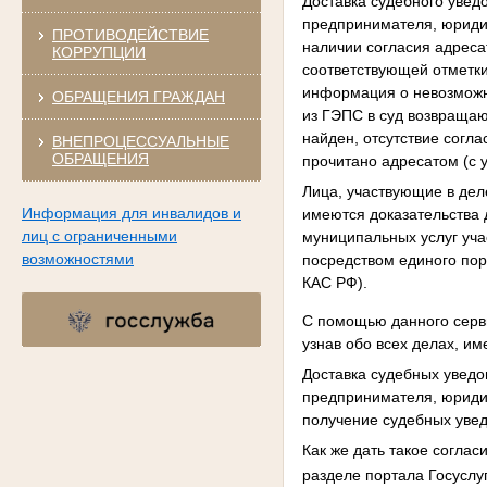
Доставка судебного увед
предпринимателя, юридич
ПРОТИВОДЕЙСТВИЕ
наличии согласия адреса
КОРРУПЦИИ
соответствующей отметки
информация о невозможн
ОБРАЩЕНИЯ ГРАЖДАН
из ГЭПС в суд возвращаю
найден, отсутствие согл
ВНЕПРОЦЕССУАЛЬНЫЕ
ОБРАЩЕНИЯ
прочитано адресатом (с 
Лица, участвующие в дел
Информация для инвалидов и
имеются доказательства 
лиц с ограниченными
муниципальных услуг уча
возможностями
посредством единого порт
КАС РФ).
С помощью данного серв
узнав обо всех делах, и
Доставка судебных уведо
предпринимателя, юридич
получение судебных уве
Как же дать такое согла
разделе портала Госуслу