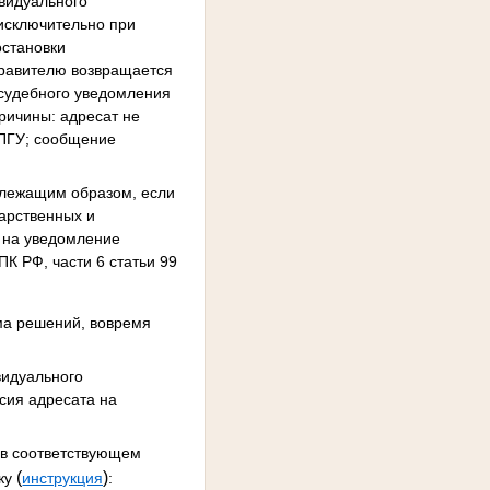
ивидуального
 исключительно при
остановки
тправителю возвращается
 судебного уведомления
ричины: адресат не
ЕПГУ; сообщение
длежащим образом, если
дарственных и
г на уведомление
ПК РФ, части 6 статьи 99
ма решений, вовремя
видуального
сия адресата на
о в соответствующем
(
)
ку
инструкция
: