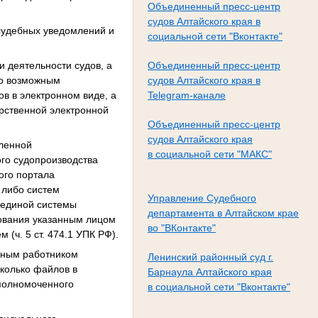
Объединенный пресс-центр
судов Алтайского края в
 судебных уведомлений и
социальной сети "Вконтакте"
 деятельности судов, а
Объединенный пресс-центр
ло возможным
судов Алтайского края в
ов в электронном виде, а
Telegram-канале
рственной электронной
Объединенный пресс-центр
судов Алтайского края
иленной
в социальной сети "МАКС"
ого судопроизводства
ого портала
 либо систем
Управление Судебного
 единой системы
департамента в Алтайском крае
зования указанным лицом
во "ВКонтакте"
(ч. 5 ст. 474.1 УПК РФ).
нным работником
Ленинский районный суд г.
сколько файлов в
Барнаула Алтайского края
полномоченного
в социальной сети "Вконтакте"