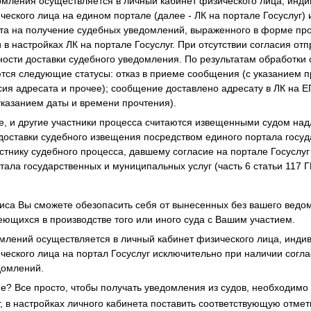
омления осуществляется в личный кабинет физического лица, инд
еского лица на едином портале (далее - ЛК на портале Госуслуг)
та на получение судебных уведомлений, выраженного в форме пр
 в настройках ЛК на портале Госуслуг. При отсутствии согласия о
ости доставки судебного уведомления. По результатам обработки
тся следующие статусы: отказ в приеме сообщения (с указанием п
асия адресата и прочее); сообщение доставлено адресату в ЛК на 
указанием даты и времени прочтения).
е, и другие участники процесса считаются извещенными судом на
доставки судебного извещения посредством единого портала госу
стнику судебного процесса, давшему согласие на портале Госуслу
ала государственных и муниципальных услуг (часть 6 статьи 117 Г
иса Вы сможете обезопасить себя от вынесенных без вашего ведо
меющихся в производстве того или иного суда с Вашим участием.
млений осуществляется в личный кабинет физического лица, инди
еского лица на портал Госуслуг исключительно при наличии согла
домлений.
сие? Все просто, чтобы получать уведомления из судов, необходим
г, в настройках личного кабинета поставить соответствующую отмет