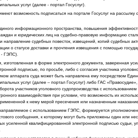
пальных услуг (далее - портал Госуслуг).
имеют возможность подписаться на портале Госуслуг на рассылку
диного информационного пространства, повышения эффективности
граждан и юридических лиц на судебно-правовую информацию ста
 и направление судебных повесток, извещений, копий судебных акт
ции о статусе доставки и прочтения извещения с помощью госуда
 - ГЭПС).
, изготовленная в форме электронного документа, заверенная ус
ронной подписью, по просьбе, либо с согласия участника уголовн
ком аппарата суда может быть направлена ему посредством Един
ипальных услуг (далее – портал Госуслуг) либо ГАС «Правосудие»,
борота участников уголовного судопроизводства с использованием
ронного взаимодействия при условии, что возможность их исполь
 примененной к нему мерой пресечения или назначенным наказанием 
направляемое с использованием ГЭПС, формируется уполномоче
кстового сообщения, к которому могут быть приложены один или не
ых усиленной квалифицированной электронной подписью судьи, у
.