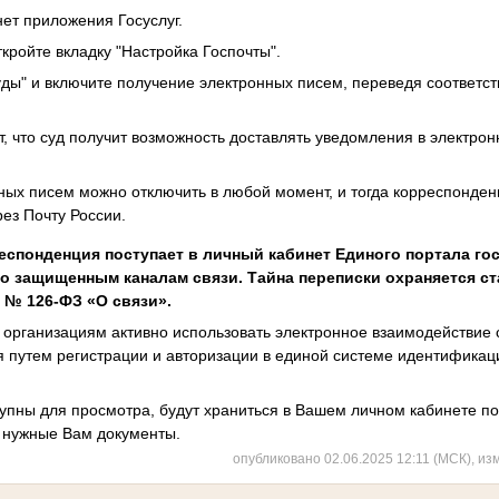
нет приложения Госуслуг.
кройте вкладку "Настройка Госпочты".
ды" и включите получение электронных писем, переведя соответс
т, что суд получит возможность доставлять уведомления в электро
нных писем можно отключить в любой момент, и тогда корреспонден
рез Почту России.
спонденция поступает в личный кабинет Единого портала го
о защищенным каналам связи. Тайна переписки охраняется с
. № 126-ФЗ «О связи».
 организациям активно использовать электронное взаимодействие
 путем регистрации и авторизации в единой системе идентификац
тупны для просмотра, будут храниться в Вашем личном кабинете пор
ь нужные Вам документы.
опубликовано 02.06.2025 12:11 (МСК), из