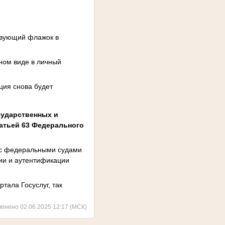
твующий флажок в
нном виде в личный
ция снова будет
сударственных и
татьей 63 Федерального
 с федеральными судами
ии и аутентификации
тала Госуслуг, так
менено 02.06.2025 12:17 (МСК)