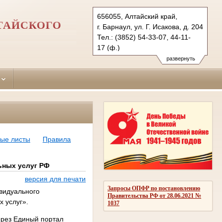
656055, Алтайский край,
ТАЙСКОГО
г. Барнаул, ул. Г. Исакова, д. 204
Тел.: (3852) 54-33-07, 44-11-
17 (ф.)
leninsky.alt@sudrf.ru
развернуть
ые листы
Правила
ьных услуг РФ
версия для печати
Запросы ОПФР по постановлению
видуального
Правительства РФ от 28.06.2021 №
 услуг».
1037
ерез Единый портал